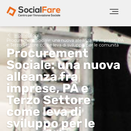
Home
Blog
Procurement Sociale: una nuova alleanza fra imprese, PA
e Terzo Settore come leva di sviluppo per le comunità
Procurement
Sociale: una nuova
alleanza fra
imprese, PA e
Terzo Settore
come leva di
sviluppo per le