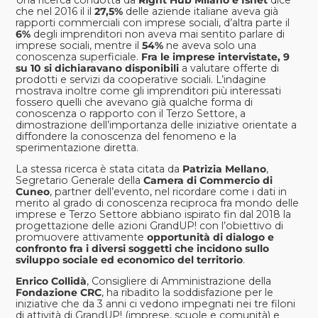
che nel 2016 il il
27,5%
delle aziende italiane aveva già
rapporti commerciali con imprese sociali, d’altra parte il
6%
degli imprenditori non aveva mai sentito parlare di
imprese sociali, mentre il
54%
ne aveva solo una
conoscenza superficiale.
Fra le imprese intervistate, 9
su 10 si dichiaravano disponibili
a valutare offerte di
prodotti e servizi da cooperative sociali. L’indagine
mostrava inoltre come gli imprenditori più interessati
fossero quelli che avevano già qualche forma di
conoscenza o rapporto con il Terzo Settore, a
dimostrazione dell’importanza delle iniziative orientate a
diffondere la conoscenza del fenomeno e la
sperimentazione diretta.
La stessa ricerca è stata citata da
Patrizia Mellano
,
Segretario Generale della
Camera di Commercio di
Cuneo
, partner dell’evento, nel ricordare come i dati in
merito al grado di conoscenza reciproca fra mondo delle
imprese e Terzo Settore abbiano ispirato fin dal 2018 la
progettazione delle azioni GrandUP! con l’obiettivo di
promuovere attivamente
opportunità di dialogo e
confronto fra i diversi soggetti che incidono sullo
sviluppo sociale ed economico del territorio
.
Enrico Collidà
, Consigliere di Amministrazione della
Fondazione CRC
, ha ribadito la soddisfazione per le
iniziative che da 3 anni ci vedono impegnati nei tre filoni
di attività di GrandUP! (imprese, scuole e comunità) e