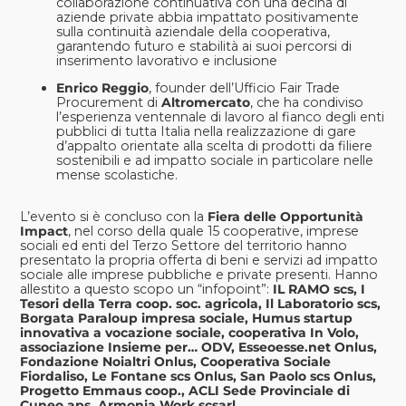
collaborazione continuativa con una decina di
aziende private abbia impattato positivamente
sulla continuità aziendale della cooperativa,
garantendo futuro e stabilità ai suoi percorsi di
inserimento lavorativo e inclusione
Enrico Reggio
, founder dell’Ufficio Fair Trade
Procurement di
Altromercato
, che ha condiviso
l’esperienza ventennale di lavoro al fianco degli enti
pubblici di tutta Italia nella realizzazione di gare
d’appalto orientate alla scelta di prodotti da filiere
sostenibili e ad impatto sociale in particolare nelle
mense scolastiche.
L’evento si è concluso con la
Fiera delle Opportunità
Impact
, nel corso della quale 15 cooperative, imprese
sociali ed enti del Terzo Settore del territorio hanno
presentato la propria offerta di beni e servizi ad impatto
sociale alle imprese pubbliche e private presenti. Hanno
allestito a questo scopo un “infopoint”:
IL RAMO scs, I
Tesori della Terra coop. soc. agricola, Il Laboratorio scs,
Borgata Paraloup impresa sociale, Humus startup
innovativa a vocazione sociale, cooperativa In Volo,
associazione Insieme per… ODV, Esseoesse.net Onlus,
Fondazione Noialtri Onlus, Cooperativa Sociale
Fiordaliso, Le Fontane scs Onlus, San Paolo scs Onlus,
Progetto Emmaus coop., ACLI Sede Provinciale di
Cuneo aps, Armonia Work scsarl.