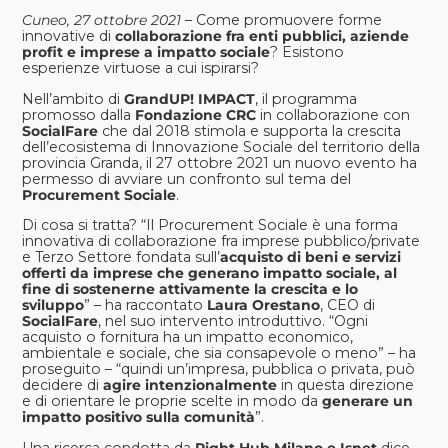
Cuneo, 27 ottobre 2021
–
Come promuovere forme
innovative di
collaborazione fra enti pubblici, aziende
profit e imprese a impatto sociale
? Esistono
esperienze virtuose a cui ispirarsi?
Nell’ambito di
GrandUP! IMPACT
, il programma
promosso dalla
Fondazione CRC
in collaborazione con
SocialFare
che dal 2018 stimola e supporta la crescita
dell’ecosistema di Innovazione Sociale del territorio della
provincia Granda, il 27 ottobre 2021 un nuovo evento ha
permesso di avviare un confronto sul tema del
Procurement Sociale
.
Di cosa si tratta? “Il Procurement Sociale è una forma
innovativa di collaborazione fra imprese pubblico/private
e Terzo Settore fondata sull’
acquisto di beni e servizi
offerti da imprese che generano impatto sociale, al
fine di sostenerne attivamente la crescita e lo
sviluppo
” – ha raccontato
Laura Orestano
, CEO di
SocialFare
, nel suo intervento introduttivo. “Ogni
acquisto o fornitura ha un impatto economico,
ambientale e sociale, che sia consapevole o meno” – ha
proseguito – “quindi un’impresa, pubblica o privata, può
decidere di
agire intenzionalmente
in questa direzione
e di orientare le proprie scelte in modo da
generare un
impatto positivo sulla comunità
”.
Una ricerca condotta da
Right Hub Milano e Isnet
dice