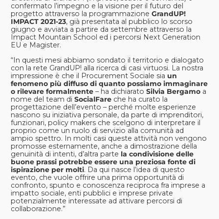
confermato l’impegno e la visione per il futuro del
progetto attraverso la programmazione
GrandUP!
IMPACT 2021-23
, già presentata al pubblico lo scorso
giugno e avviata a partire da settembre attraverso la
Impact Mountain School ed i percorsi Next Generation
EU e Magister.
“In questi mesi abbiamo sondato il territorio e dialogato
con la rete GrandUP! alla ricerca di casi virtuosi. La nostra
impressione è che il Procurement Sociale sia
un
fenomeno più diffuso di quanto possiamo immaginare
o rilevare formalmente
– ha dichiarato
Silvia Bergamo
a
nome del team di
SocialFare
che ha curato la
progettazione dell’evento – perché molte esperienze
nascono su iniziativa personale, da parte di imprenditori,
funzionari, policy makers che scelgono di interpretare il
proprio come un ruolo di servizio alla comunità ad
ampio spettro. In molti casi queste attività non vengono
promosse esternamente, anche a dimostrazione della
genuinità di intenti, d’altra parte
la condivisione delle
buone prassi potrebbe essere una preziosa fonte di
ispirazione per molti
. Da qui nasce l’idea di questo
evento, che vuole offrire una prima opportunità di
confronto, spunto e conoscenza reciproca fra imprese a
impatto sociale, enti pubblici e imprese private
potenzialmente interessate ad attivare percorsi di
collaborazione.”