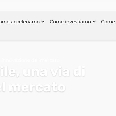
ome acceleriamo
Come investiamo
Come 
di innovazione del mercato
le, una via di
el mercato