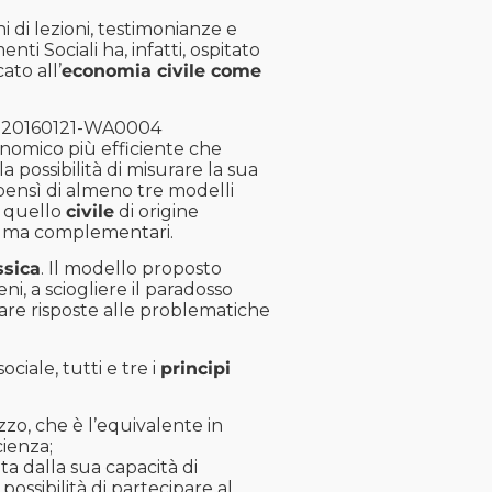
i di lezioni, testimonianze e
enti Sociali ha, infatti, ospitato
ato all’
economia civile come
omico più efficiente che
a possibilità di misurare la sua
 bensì di almeno tre modelli
e quello
civile
di origine
ve, ma complementari.
ssica
. Il modello proposto
ni, a sciogliere il paradosso
 dare risposte alle problematiche
ciale, tutti e tre i
principi
zzo, che è l’equivalente in
cienza;
a dalla sua capacità di
possibilità di partecipare al