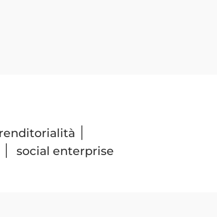
|
enditorialità
|
social enterprise