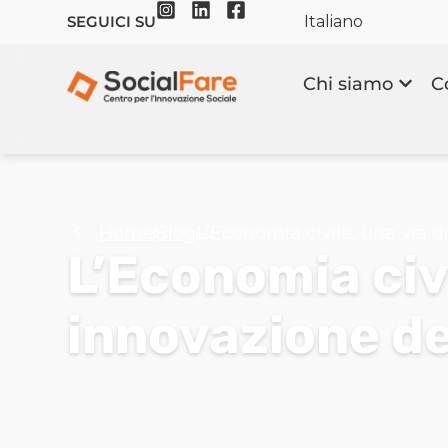
Italiano
SEGUICI SU
Chi siamo
C
Home
Blog
L’Economia civile, una via 
L’Economia civi
innovazione d