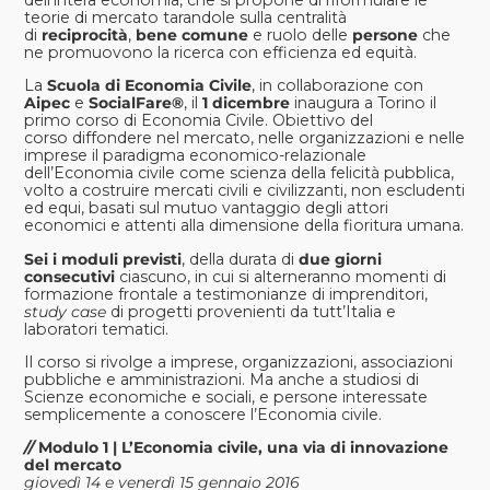
teorie di mercato tarandole sulla centralità
di
reciprocità
,
bene comune
e ruolo delle
persone
che
ne promuovono la ricerca con efficienza ed equità.
La
Scuola di Economia Civile
, in collaborazione con
Aipec
e
SocialFare®
, il
1 dicembre
inaugura a Torino il
primo corso di Economia Civile. Obiettivo del
corso diffondere nel mercato, nelle organizzazioni e nelle
imprese il paradigma economico-relazionale
dell’Economia civile come scienza della felicità pubblica,
volto a costruire mercati civili e civilizzanti, non escludenti
ed equi, basati sul mutuo vantaggio degli attori
economici e attenti alla dimensione della fioritura umana.
Sei i moduli previsti
, della durata di
due giorni
consecutivi
ciascuno, in cui si alterneranno momenti di
formazione frontale a testimonianze di imprenditori,
study case
di progetti provenienti da tutt’Italia e
laboratori tematici.
Il corso si rivolge a imprese, organizzazioni, associazioni
pubbliche e amministrazioni. Ma anche a studiosi di
Scienze economiche e sociali, e persone interessate
semplicemente a conoscere l’Economia civile.
//
Modulo 1 | L’Economia civile, una via di innovazione
del mercato
giovedì 14 e venerdì 15 gennaio 2016