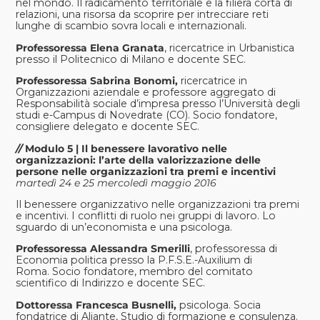
nel mondo. Il radicamento territoriale e la filiera corta di
relazioni, una risorsa da scoprire per intrecciare reti
lunghe di scambio sovra locali e internazionali.
Professoressa Elena Granata
, ricercatrice in Urbanistica
presso il Politecnico di Milano e docente SEC.
Professoressa Sabrina Bonomi,
ricercatrice in
Organizzazioni aziendale e professore aggregato di
Responsabilità sociale d’impresa presso l’Università degli
studi e-Campus di Novedrate (CO). Socio fondatore,
consigliere delegato e docente SEC.
//
Modulo 5 | Il benessere lavorativo nelle
organizzazioni: l’arte della valorizzazione delle
persone nelle organizzazioni tra premi e incentivi
martedì 24 e 25 mercoledì maggio 2016
Il benessere organizzativo nelle organizzazioni tra premi
e incentivi. I conflitti di ruolo nei gruppi di lavoro. Lo
sguardo di un’economista e una psicologa.
Professoressa Alessandra Smerilli
, professoressa di
Economia politica presso la P.F.S.E.-Auxilium di
Roma. Socio fondatore, membro del comitato
scientifico di Indirizzo e docente SEC.
Dottoressa Francesca Busnelli,
psicologa.
Socia
fondatrice di Aliante, Studio di formazione e consulenza.