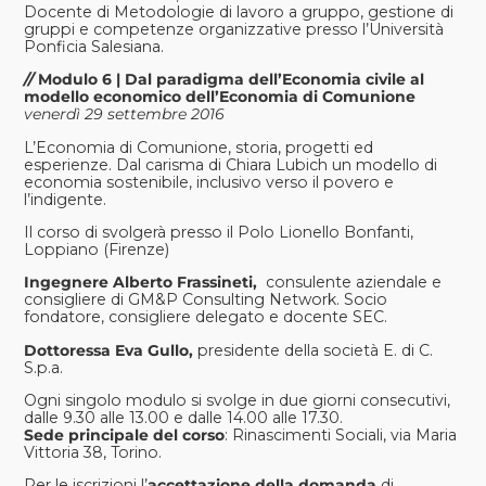
Docente di Metodologie di lavoro a gruppo, gestione di
gruppi e competenze organizzative presso l’Università
Ponficia Salesiana.
//
Modulo 6 | Dal paradigma dell’Economia civile al
modello economico dell’Economia di Comunione
venerdì 29 settembre 2016
L’Economia di Comunione, storia, progetti ed
esperienze. Dal carisma di Chiara Lubich un modello di
economia sostenibile, inclusivo verso il povero e
l’indigente.
Il corso di svolgerà presso il Polo Lionello Bonfanti,
Loppiano (Firenze)
Ingegnere Alberto Frassineti,
consulente aziendale e
consigliere di GM&P Consulting Network. Socio
fondatore, consigliere delegato e docente SEC.
Dottoressa Eva Gullo,
presidente della società E. di C.
S.p.a.
Ogni singolo modulo si svolge in due giorni consecutivi,
dalle 9.30 alle 13.00 e dalle 14.00 alle 17.30.
Sede principale del corso
: Rinascimenti Sociali, via Maria
Vittoria 38, Torino.
Per le iscrizioni l’
accettazione della domanda
di