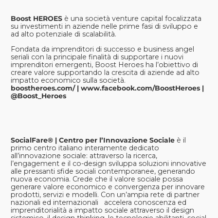
Boost HEROES
è una società venture capital focalizzata
su investimenti in aziende nelle prime fasi di sviluppo e
ad alto potenziale di scalabilità.
Fondata da imprenditori di successo e business angel
seriali con la principale finalità di supportare i nuovi
imprenditori emergenti, Boost Heroes ha l’obiettivo di
creare valore supportando la crescita di aziende ad alto
impatto economico sulla società.
boostheroes.com/
|
www.facebook.com/BoostHeroes
|
@Boost_Heroes
SocialFare® | Centro per l’Innovazione Sociale
è il
primo centro italiano interamente dedicato
all’innovazione sociale: attraverso la ricerca,
l’engagement e il co-design sviluppa soluzioni innovative
alle pressanti sfide sociali contemporanee, generando
nuova economia. Crede che il valore sociale possa
generare valore economico e convergenza per innovare
prodotti, servizi e modelli. Con un’ampia rete di partner
nazionali ed internazionali accelera conoscenza ed
imprenditorialità a impatto sociale attraverso il design
sistemico, il design thinking, le tecnologie abilitanti, social