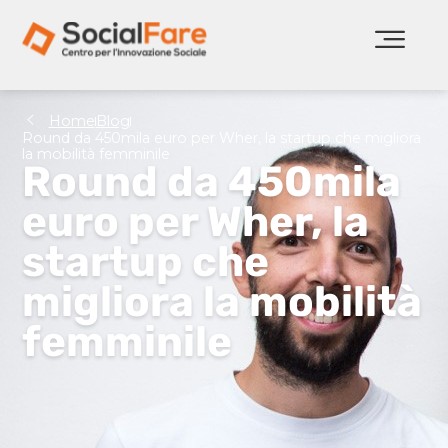
Home
Blog
Round da 450mila euro per Wher, la startup che migliora
la mobilità femminile
Round da 450mila
euro per Wher, la
startup che
migliora la mobilità
femminile