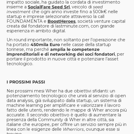
impatto sociale, ha guidato la cordata di investimento
insieme a
SocialFare Seed Srl
, veicolo di
seed
investment
che ogni anno investe fino a 500k€ nelle
startup e imprese selezionate attraverso la call
FOUNDAMENTA e
BoostHeroes
, società venture capital
creata dal fondatore di lastminute.com, con grande
esperienza in ambito digital.
Un round importante, non soltanto per l’operazione che
ha portato
450mila Euro
nelle casse della startup
torinese, ma perché
amplia le competenze
imprenditoriali e di networking dei soci fondatori
, per
portare il prodotto in nuove città e potenziare l’asset
tecnologico.
I PROSSIMI PASSI
Nei prossimi mesi Wher ha due obiettivi sfidanti: un
potenziamento tecnologico che unirà al servizio di open
data analysis, già sviluppato dalla startup, un sistema di
machine learning per amplificare e valorizzare il lavoro
fatto delle utenti, rendendo le mappe di Wher ancora più
accurate. Il secondo obiettivo è quello di aumentare la
presenza della Community di Wher in altre città, sia
italiane che europee, per offrire un servizio sempre più in
linea con le esigenze delle
Wherriors
, ovunque esse si