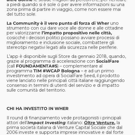
a piedi quando si è sole o per avere informazioni su una
zona prima di partire in viaggio, come non essere mai
del tutto sole.
La Community è il vero punto di forza di Wher
uno
strumento con cui dare voce alle donne e alle cittadine
per valorizzarne
l’impatto propositivo nelle città,
cosicché i decisori politici possano avviare processi di
miglioramento e inclusione sociale, combattere gli
stereotipi negativi legati alla sicurezza nelle periferie.
L’app è disponibile sugli Store da gennaio 2018, quando,
grazie al programma di accelerazione con
SocialFare
(call
FOUNDAMENTA#5
) – complementare al
programma
TIM #WCAP Bologna
– e ad un primo
investimento ad opera di SocialFare Seed, il prodotto
viene lanciato nelle principali città italiane raggiungendo
consenso in termini di utenti del servizio e di impatto
sulle comunità del territorio.
CHI HA INVESTITO IN WHER
Il round di finanziamento vede protagonisti i principali
attori dell’
Impact Investing
italiano:
Oltre Venture
,
la
prima società italiana di Venture Capital Sociale che dal
2006 investe e supporta imprese innovative e dal forte