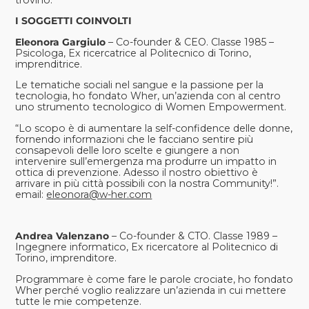
trovino.
I SOGGETTI COINVOLTI
Eleonora Gargiulo
– Co-founder & CEO. Classe 1985 –
Psicologa, Ex ricercatrice al Politecnico di Torino,
imprenditrice.
Le tematiche sociali nel sangue e la passione per la
tecnologia, ho fondato Wher, un’azienda con al centro
uno strumento tecnologico di Women Empowerment.
“Lo scopo è di aumentare la self-confidence delle donne,
fornendo informazioni che le facciano sentire più
consapevoli delle loro scelte e giungere a non
intervenire sull’emergenza ma produrre un impatto in
ottica di prevenzione. Adesso il nostro obiettivo è
arrivare in più città possibili con la nostra Community!”.
email:
eleonora@w-her.com
Andrea Valenzano
– Co-founder & CTO. Classe 1989 –
Ingegnere informatico, Ex ricercatore al Politecnico di
Torino, imprenditore.
Programmare è come fare le parole crociate, ho fondato
Wher perché voglio realizzare un’azienda in cui mettere
tutte le mie competenze.