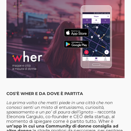
COS’È WHER E DA DOVE È PARTITA
La prima volta che metti piede in una città che non
conosci senti un misto di entusiasmo, curiosità,
spaesamento e un po’ di paura dell’ignoto –
racconta
Eleonora Gargiulo, co-founder e CEO della startup, al
momento di spiegare come è partito tutto. Wher è
un’app in cui una Community di donne consiglia ad
altre donne
le strade migliori da percorrere, per rientrare