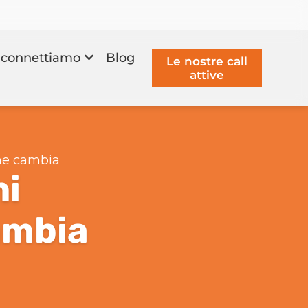
connettiamo
Blog
Le nostre call
attive
he cambia
ni
ambia