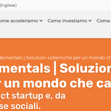
(
Inglese
)
ome acceleriamo
Come investiamo
Come 
damentals | Soluzioni sistemiche per un mondo c
entals | Soluzio
r un mondo che c
ct startup e, da
e sociali.