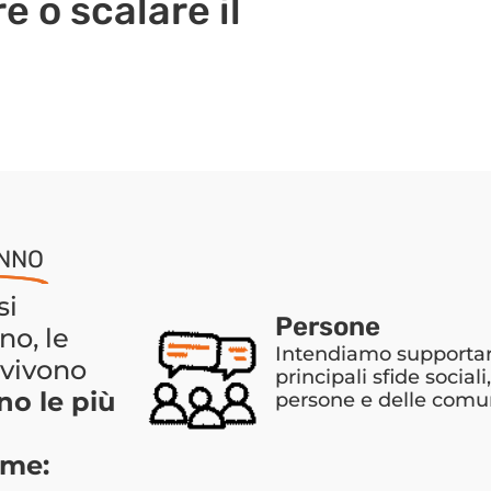
e o scalare il
ANNO
si
Persone
no, le
Intendiamo supportare
vvivono
principali sfide social
no le più
persone e delle comu
ome: