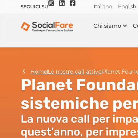
Italiano
English
SEGUICI SU
Chi siamo
C
Home
Le nostre call attive
Planet Foun
Planet Foundam
sistemiche pe
La nuova call per impa
quest’anno, per impres