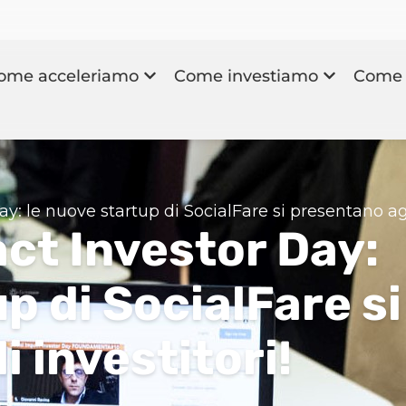
ome acceleriamo
Come investiamo
Come 
y: le nuove startup di SocialFare si presentano agli
act Investor Day:
p di SocialFare si
 investitori!