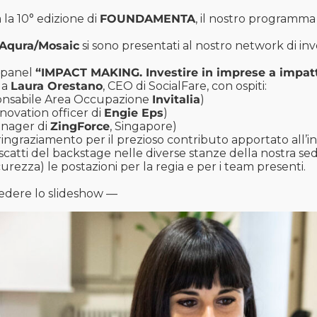
 la 10° edizione di
FOUNDAMENTA
, il nostro programma
Aqura/Mosaic
si sono presentati al nostro network di inv
l panel
“IMPACT MAKING. Investire in imprese a impatto
da
Laura Orestano
, CEO di SocialFare, con ospiti:
nsabile Area Occupazione
Invitalia
)
nnovation officer di
Engie Eps
)
nager di
ZingForce
, Singapore)
ringraziamento per il prezioso contributo apportato all’ini
 scatti del backstage nelle diverse stanze della nostra se
icurezza) le postazioni per la regia e per i team presenti.
edere lo slideshow —