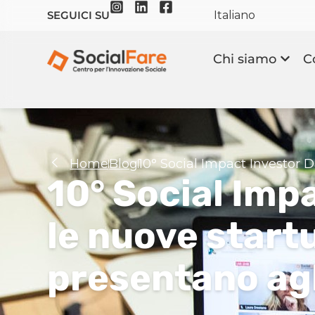
Italiano
SEGUICI SU
Chi siamo
C
Home
Blog
10° Social Impact Investor Da
10° Social Imp
le nuove startu
presentano agli