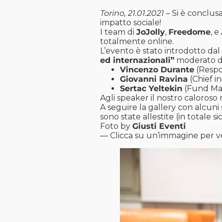
Torino, 21.01.2021
– Si è conclusa
impatto sociale!
I team di
JoJolly
,
Freedome
, e
totalmente online.
L’evento è stato introdotto da
ed internazionali”
moderato 
Vincenzo Durante
(Respo
Giovanni Ravina
(Chief i
Sertac Yeltekin
(Fund Ma
Agli speaker il nostro caloroso 
A seguire la gallery con alcuni
sono state allestite (in totale s
Foto by
Giusti Eventi
— Clicca su un’immagine per v