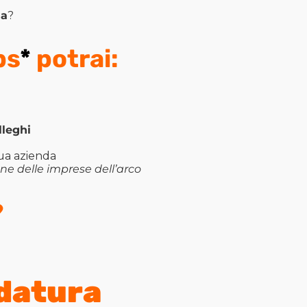
sa
?
ps
*
potrai:
lleghi
tua azienda
ne delle imprese dell’arco
?
idatura