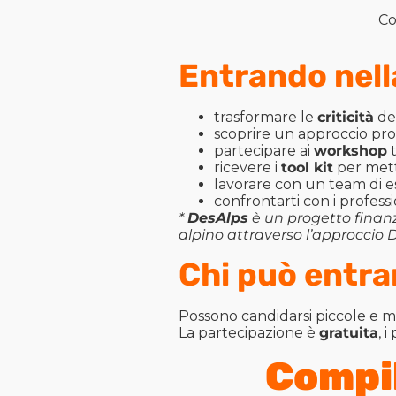
Co
Entrando nel
trasformare le
criticità
del
scoprire un approccio pr
partecipare ai
workshop
t
ricevere i
tool kit
per mett
lavorare con un team di e
confrontarti con i professi
*
DesAlps
è un progetto finanz
alpino attraverso l’approccio 
Chi può entra
Possono candidarsi piccole e 
La partecipazione è
gratuita
, i
Compil