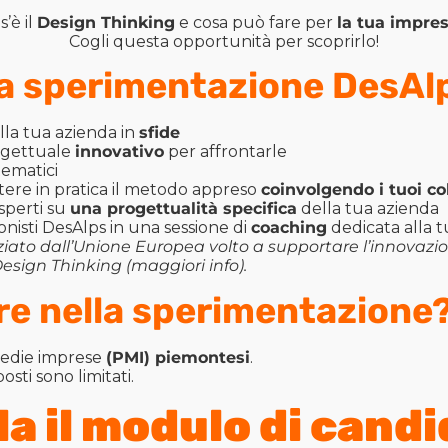
s’è il
Design Thinking
e cosa può fare per
la tua impre
Cogli questa opportunità per scoprirlo!
la sperimentazione DesAl
la tua azienda in
sfide
ogettuale
innovativo
per affrontarle
ematici
ere in pratica il metodo appreso
coinvolgendo i tuoi co
sperti su
una progettualità specifica
della tua azienda
onisti DesAlps in una sessione di
coaching
dedicata alla 
iato dall’Unione Europea volto a supportare l’innovazio
Design Thinking (
maggiori info
).
re nella sperimentazione
medie imprese
(PMI) piemontesi
.
 posti sono limitati.
a il modulo di cand