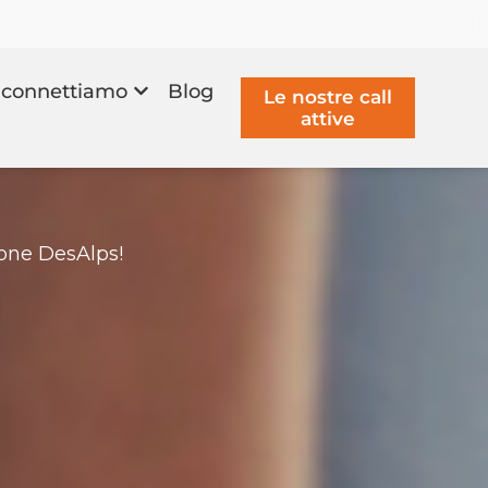
connettiamo
Blog
Le nostre call
attive
ione DesAlps!
o