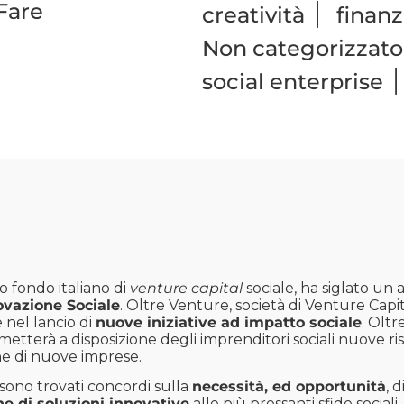
Fare
|
creatività
finanz
Non categorizzato
social enterprise
o fondo italiano di
venture capital
sociale, ha siglato un
ovazione Sociale
. Oltre Venture, società di Venture Capi
 nel lancio di
nuove iniziative ad impatto sociale
. Oltr
metterà a disposizione degli imprenditori sociali nuove ri
ne di nuove imprese.
sono trovati concordi sulla
necessità, ed opportunità
, 
ne di soluzioni innovative
alle più pressanti sfide sociali