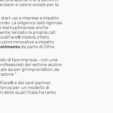
ziario e valore sociale per la
, start-up e imprese a impatto
 fondo. La
diligence
sarà rigorosa
elle startup/imprese anche
nte lanciato la propria call
ialFare® inizierà, infatti,
oluzioni innovative a impatto
vestimento
da parte di Oltre
do di fare impresa – con una
rofessionisti del settore aiutino
e sia per gli imprenditori, sia
razione “
alFare® e dei tanti partner
artenza per un modello di
 delle quali l’Italia ha tanto