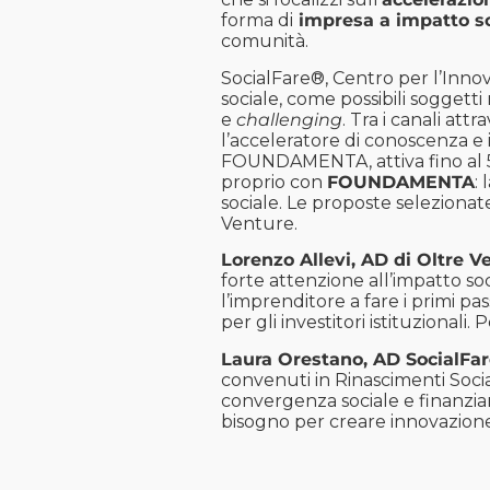
forma di
impresa a impatto so
comunità.
SocialFare®, Centro per l’Inno
sociale, come possibili soggetti
e
challenging
. Tra i canali at
l’acceleratore di conoscenza e 
FOUNDAMENTA
, attiva fino a
proprio con
FOUNDAMENTA
:
sociale. Le proposte selezion
Venture.
Lorenzo Allevi, AD di Oltre V
forte attenzione all’impatto soc
l’imprenditore a fare i primi pa
per gli investitori istituzionali
Laura Orestano, AD SocialFa
convenuti in Rinascimenti Socia
convergenza sociale e finanziari
bisogno per creare innovazione 