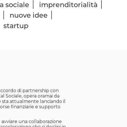
|
|
a sociale
imprenditorialità
|
|
nuove idee
|
startup
 accordo di partnership con
tal Sociale, opera oramai da
e sta attualmente lanciando il
sorse finanziarie e supporto
di avviare una collaborazione
, accelerazione che si declini in