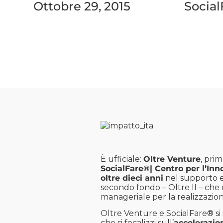
Ottobre 29, 2015
Social
È ufficiale:
Oltre Venture
, prim
SocialFare®| Centro per l’Inn
oltre dieci anni
nel supporto e
secondo fondo – Oltre II – che 
manageriale per la realizzazio
Oltre Venture e SocialFare® si 
che si focalizzi sull’
accelerazio