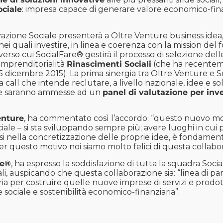
ciale
: impresa capace di generare valore economico-finan
vazione Sociale presenterà a Oltre Venture business idea
 nei quali investire, in linea e coerenza con la mission del
traverso cui SocialFare® gestirà il processo di selezione d
imprenditorialità
Rinascimenti Sociali
(che ha recenteme
l 5 dicembre 2015).
La prima sinergia tra Oltre Venture e Soc
 la call che intende reclutare, a livello nazionale, idee e s
ate saranno ammesse ad un
panel di valutazione per in
enture
, ha commentato così l’accordo: “questo nuovo mo
iale – si sta sviluppando sempre più; avere luoghi in cui p
ssi nella concretizzazione delle proprie idee, è fondamental
. Per questo motivo noi siamo molto felici di questa collabo
re®
, ha espresso la soddisfazione di tutta la squadra Soci
li, auspicando che questa collaborazione sia: “linea di p
a per costruire quelle nuove imprese di servizi e prodotti
sociale e sostenibilità economico-finanziaria”.