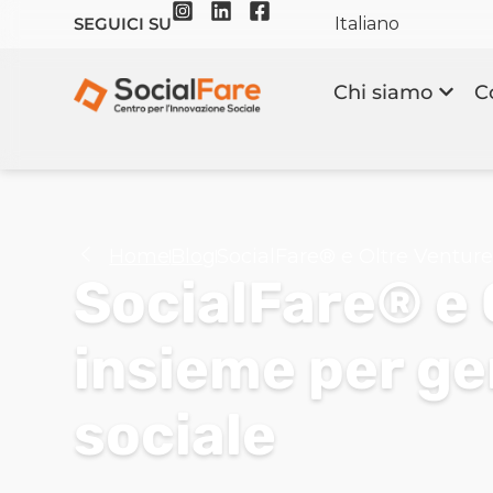
Italiano
SEGUICI SU
Chi siamo
C
Home
Blog
SocialFare® e Oltre Venture
SocialFare® e 
insieme per g
sociale