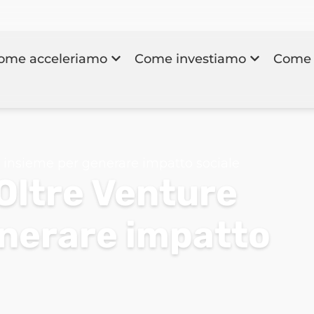
ome acceleriamo
Come investiamo
Come 
 insieme per generare impatto sociale
Oltre Venture
enerare impatto