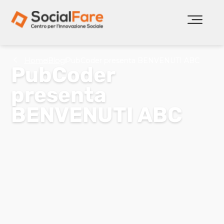
Home
Blog
PubCoder presenta BENVENUTI ABC
PubCoder
presenta
BENVENUTI ABC