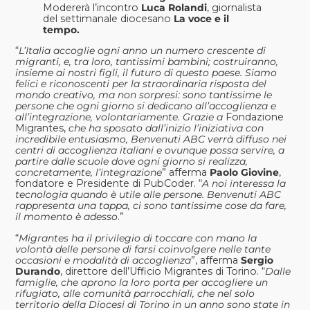
Modererà l’incontro
Luca Rolandi
, giornalista
del settimanale diocesano
La voce e il
tempo.
“
L’Italia accoglie ogni anno un numero crescente di
migranti, e, tra loro, tantissimi bambini; costruiranno,
insieme ai nostri figli, il futuro di questo paese. Siamo
felici e riconoscenti per la straordinaria risposta del
mondo creativo, ma non sorpresi: sono tantissime le
persone che ogni giorno si dedicano all’accoglienza e
all’integrazione, volontariamente. Grazie a
Fondazione
Migrantes
,
che ha sposato dall’inizio l’iniziativa con
incredibile entusiasmo, Benvenuti ABC verrà diffuso nei
centri di accoglienza italiani e ovunque possa servire, a
partire dalle scuole dove ogni giorno si realizza,
concretamente, l’integrazione
” afferma
Paolo Giovine
,
fondatore e Presidente di PubCoder. “
A noi interessa la
tecnologia quando è utile alle persone. Benvenuti ABC
rappresenta una tappa, ci sono tantissime cose da fare,
il momento è adesso
.”
“
Migrantes ha il privilegio di toccare con mano la
volontà delle persone di farsi coinvolgere nelle tante
occasioni e modalità di accoglienza
”, afferma
Sergio
Durando
, direttore dell’Ufficio Migrantes di Torino. “
Dalle
famiglie, che aprono la loro porta per accogliere un
rifugiato, alle comunità parrocchiali, che nel solo
territorio della Diocesi di Torino in un anno sono state in