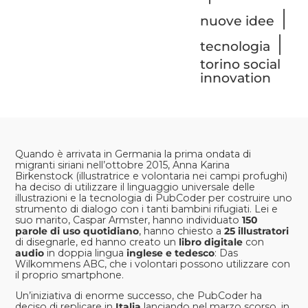
|
nuove idee
|
tecnologia
torino social
innovation
Quando è arrivata in Germania la prima ondata di
migranti siriani nell’ottobre 2015,
Anna Karina
Birkenstock
(illustratrice e volontaria nei campi profughi)
ha deciso di utilizzare il linguaggio universale delle
illustrazioni e la tecnologia di
PubCoder
per costruire uno
strumento di dialogo con i tanti bambini rifugiati. Lei e
suo marito, Caspar Armster, hanno individuato
150
parole di uso quotidiano
, hanno chiesto a
25 illustratori
di disegnarle, ed hanno creato un
libro digitale
con
audio
in doppia lingua
inglese e tedesco
:
Das
Wilkommens ABC
, che i volontari possono utilizzare con
il proprio smartphone.
Un’iniziativa di enorme successo, che PubCoder ha
deciso di replicare in
Italia
lanciando nel marzo scorso, in