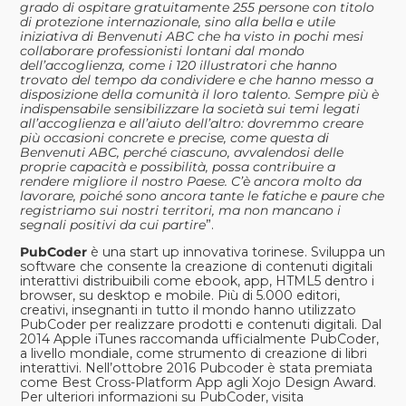
grado di ospitare gratuitamente 255 persone con titolo
di protezione internazionale, sino alla bella e utile
iniziativa di Benvenuti ABC che ha visto in pochi mesi
collaborare professionisti lontani dal mondo
dell’accoglienza, come i 120 illustratori che hanno
trovato del tempo da condividere e che hanno messo a
disposizione della comunità il loro talento. Sempre più è
indispensabile sensibilizzare la società sui temi legati
all’accoglienza e all’aiuto dell’altro: dovremmo creare
più occasioni concrete e precise, come questa di
Benvenuti ABC, perché ciascuno, avvalendosi delle
proprie capacità e possibilità, possa contribuire a
rendere migliore il nostro Paese. C’è ancora molto da
lavorare, poiché sono ancora tante le fatiche e paure che
registriamo sui nostri territori, ma non mancano i
segnali positivi da cui partire
”.
PubCoder
è una start up innovativa torinese. Sviluppa un
software che consente la creazione di contenuti digitali
interattivi distribuibili come ebook, app, HTML5 dentro i
browser, su desktop e mobile. Più di 5.000 editori,
creativi, insegnanti in tutto il mondo hanno utilizzato
PubCoder per realizzare prodotti e contenuti digitali. Dal
2014 Apple iTunes raccomanda ufficialmente PubCoder,
a livello mondiale, come strumento di creazione di libri
interattivi. Nell’ottobre 2016 Pubcoder è stata premiata
come Best Cross-Platform App agli Xojo Design Award.
Per ulteriori informazioni su PubCoder, visita