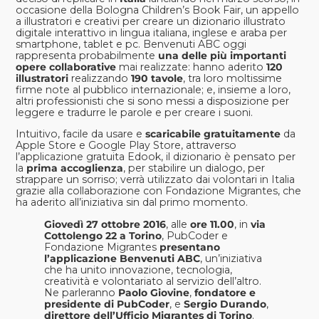
occasione della Bologna Children’s Book Fair, un appello
a illustratori e creativi per creare un dizionario illustrato
digitale interattivo in lingua italiana, inglese e araba per
smartphone, tablet e pc.
Benvenuti ABC
oggi
rappresenta probabilmente
una delle più importanti
opere collaborative
mai realizzate: hanno aderito
120
illustratori
realizzando
190 tavole
, tra loro moltissime
firme note al pubblico internazionale; e, insieme a loro,
altri professionisti che si sono messi a disposizione per
leggere e tradurre le parole e per creare i suoni.
Intuitivo, facile da usare e
scaricabile gratuitamente
da
Apple Store
e
Google Play Store
, attraverso
l’applicazione gratuita Edook, il dizionario è pensato per
la
prima accoglienza
, per stabilire un dialogo, per
strappare un sorriso; verrà utilizzato dai volontari in Italia
grazie alla collaborazione con
Fondazione Migrante
s, che
ha aderito all’iniziativa sin dal primo momento.
Giovedì 27 ottobre 2016
, alle
ore 11.00
, in
via
Cottolengo 22 a Torino
, PubCoder e
Fondazione Migrantes
presentano
l’applicazione Benvenuti ABC
, un’iniziativa
che ha unito innovazione, tecnologia,
creatività e volontariato al servizio dell’altro.
Ne parleranno
Paolo Giovine
,
fondatore e
presidente di PubCoder
, e
Sergio Durando
,
direttore dell’Ufficio Migrantes di Torino
.