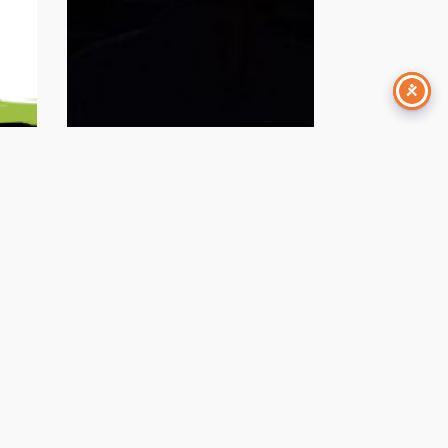
nti
eventi
Dicembre 2, 2022
re
SME Assembly 2022
– L’esperienza di
SocialFare