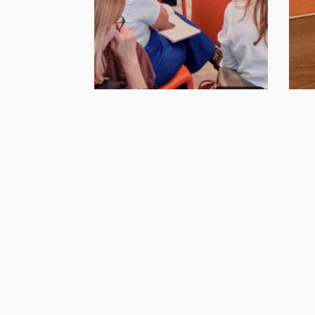
eventi
Settembre 28, 2024
Mar
Wellgranda: Per una
Rif
governance diffusa
res
del welfare
soc
all
De