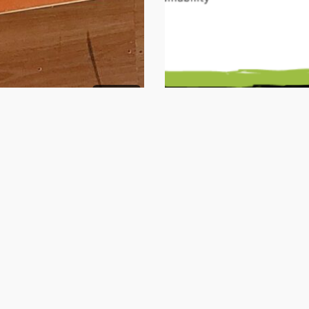
eventi
eve
zo 30, 2023
Gennaio 20, 2023
lessioni sulla
ESG: il nuovo valo
ponsabilità
sistemico delle
iale delle imprese
imprese
a Biennale
mocrazia 2023