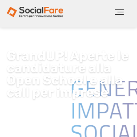
Home
Blog
GrandUP! Aperte le candidature alla Open School e alla
call per imprese
GrandUP! Aperte le
candidature alla
Open School e alla
call per imprese