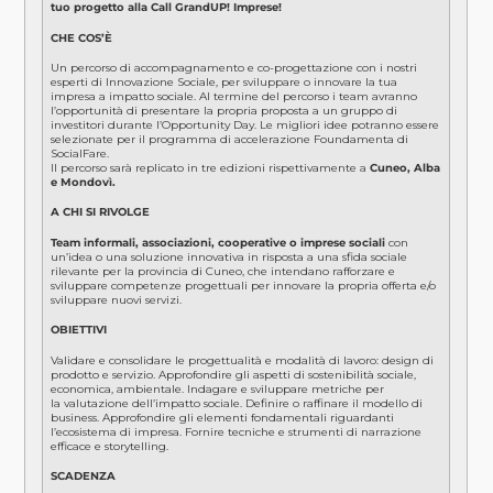
tuo progetto alla Call
GrandUP
! Imprese!
CHE COS’È
Un percorso di accompagnamento e co-progettazione con i nostri
esperti di Innovazione Sociale, per sviluppare o innovare la tua
impresa a impatto sociale. Al termine del percorso i team avranno
l’opportunità di presentare la propria proposta a un gruppo di
investitori durante l’Opportunity Day. Le migliori idee potranno essere
selezionate per il programma di accelerazione Foundamenta di
SocialFare.
Il percorso sarà replicato in tre edizioni rispettivamente a
Cuneo, Alba
e Mondovì.
A CHI SI RIVOLGE
Team informali, associazioni, cooperative o imprese sociali
con
un’idea o una soluzione innovativa in risposta a una sfida sociale
rilevante per la provincia di Cuneo, che intendano rafforzare e
sviluppare competenze progettuali per innovare la propria offerta e/o
sviluppare nuovi servizi.
OBIETTIVI
Validare e consolidare le progettualità e modalità di lavoro: design di
prodotto e servizio. Approfondire gli aspetti di sostenibilità sociale,
economica, ambientale. Indagare e sviluppare metriche per
la valutazione dell’impatto sociale. Definire o raffinare il modello di
business. Approfondire gli elementi fondamentali riguardanti
l’ecosistema di impresa. Fornire tecniche e strumenti di narrazione
efficace e storytelling.
SCADENZA