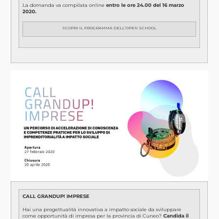
La domanda va compilata online
entro le ore 24.00 del 16 marzo
2020.
SCOPRI IL PROGRAMMA DELL’OPEN SCHOOL
CALL
GRANDUP
! IMPRESE
Hai una progettualità innovativa a impatto sociale da sviluppare
come opportunità di impresa per la provincia di Cuneo?
Candida il