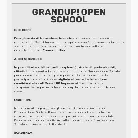
GRANDUP
! OPEN
SCHOOL
CHE COS’È
Due giornate di formazione intensiva
per conoscere i processi e
metodi della Social Innovation e scoprire come fare impresa a impatto
sociale. Le due giornate verranno replicate in due edizioni,
rispettivamente a
Cuneo
e a
Bra
.
A CHI SI RIVOLGE
Imprenditori sociali (attuali o aspiranti), studenti, professionisti,
cittadini
interessati ad avvicinarsi al mondo dell’Innovazione Sociale
per conoscerne i linguaggi e le possibilità di applicazione. La
partecipazione è inoltre
consigliata ai team che intendono
candidarsi alla call
GrandUP
! Imprese
, al fine di acquisire
competenze propedeutiche alla compilazione della candidatura
stessa.
OBIETTIVO
Introdurre ai linguaggi e agli elementi che caratterizzano
l’Innovazione Sociale. Presentare una panoramica sui principali
strumenti e metodi di lavoro per progettare innovazione sociale.
Esporre le opportunità offerte dall’applicazione dell’Innovazione
Sociale a diversi ambiti di attività.
SCADENZA