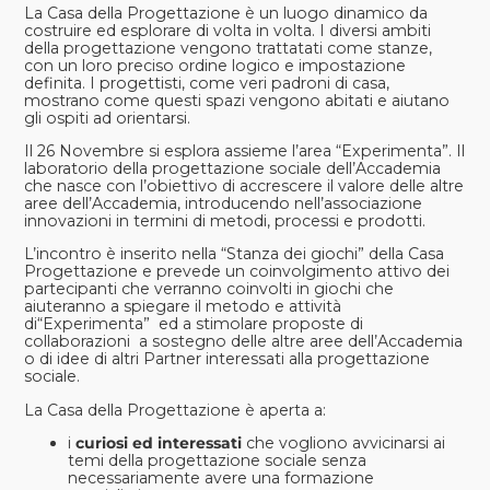
La
Casa della Progettazione
è un luogo dinamico da
costruire ed esplorare di volta in volta. I diversi ambiti
della progettazione vengono tra
ttatati come stanze,
con un loro preciso ordine logico e impostazione
definita. I progettisti, come veri padroni di casa,
mostrano come questi spazi vengono abitati e aiutano
gli ospiti ad orientarsi.
Il 26 Novembre si esplora assieme l’area “Experimenta”. Il
laboratorio della progettazione sociale dell’Accademia
che nasce con l’obiettivo di accrescere il valore delle altre
aree dell’Accademia, introducendo nell’associazione
innovazioni in termini di metodi, processi e prodotti.
L’incontro è inserito nella “Stanza dei giochi” della Casa
Progettazione e prevede un coinvolgimento attivo dei
partecipanti che verranno coinvolti in giochi che
aiuteranno a spiegare il metodo e attività
di“Experimenta” ed a stimolare proposte di
collaborazioni a sostegno delle altre aree dell’Accademia
o di idee di altri Partner interessati alla progettazione
sociale.
La Casa della Progettazione è aperta a:
i
cu
riosi ed interessati
che vogliono avvicinarsi ai
temi della progettazione sociale senza
necessariamente avere una formazione