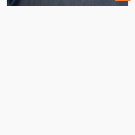
ImpactStories
Gennaio 9, 2026
Enactus e SocialFare: formare le nuove
generazioni all’impatto