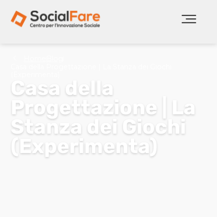
Home
Blog
Casa della Progettazione | La Stanza dei Giochi
(Experimenta)
Casa della
Progettazione | La
Stanza dei Giochi
(Experimenta)