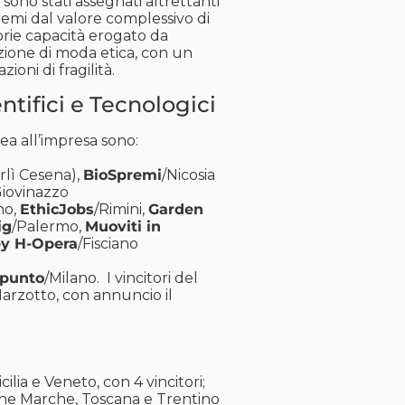
 sono stati assegnati altrettanti
remi dal valore complessivo di
prie capacità erogato da
zione di moda etica, con un
ioni di fragilità.
ntifici e Tecnologici
dea all’impresa sono:
rlì Cesena),
BioSpremi
/Nicosia
Giovinazzo
no,
EthicJobs
/Rimini,
Garden
ig
/Palermo,
Muoviti in
by H-Opera
/Fisciano
punto
/Milano. I vincitori del
arzotto, con annuncio il
ilia e Veneto, con 4 vincitori;
nfine Marche, Toscana e Trentino