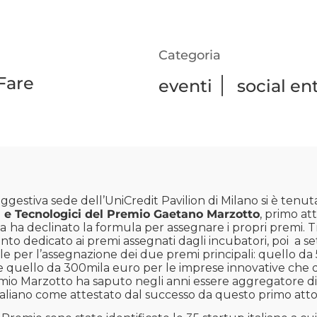
Categoria
Fare
|
eventi
social en
uggestiva sede dell’UniCredit Pavilion di Milano si è tenuta
ci e Tecnologici del Premio Gaetano Marzotto
, primo att
ia
ha declinato la formula per assegnare i propri premi. 
nto dedicato ai premi assegnati dagli incubatori, poi a s
e per l’assegnazione dei due premi principali: quello da
 quello da 300mila euro per le imprese innovative che 
emio Marzotto ha saputo negli anni essere aggregatore di tu
taliano come attestato dal successo da questo primo atto