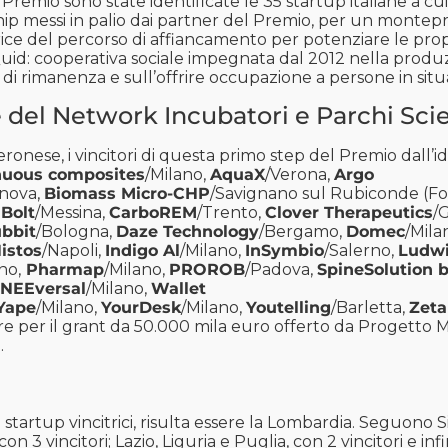
Premio sono state identificate le 35 startup italiane a cui
hip messi in palio dai partner del Premio, per un montep
trice del percorso di affiancamento per potenziare le pro
 Quid: cooperativa sociale impegnata dal 2012 nella produ
i di rimanenza e sull’offrire occupazione a persone in situaz
e del Network Incubatori e Parchi Scie
eronese, i vincitori di questa primo step del Premio dall’i
nuous composites
/Milano,
AquaX
/Verona,
Argo
nova,
Biomass Micro-CHP
/Savignano sul Rubiconde (Fo
,
Bolt
/Messina,
CarboREM
/Trento,
Clover Therapeutics
/
bbit
/Bologna,
Daze Technology
/Bergamo,
Domec
/Mila
istos
/Napoli,
Indigo Al
/Milano,
InSymbio
/Salerno,
Ludw
no,
Pharmap
/Milano,
PROROB
/Padova,
SpineSolution 
NEEversal
/Milano,
Wallet
Yape
/Milano,
YourDesk
/Milano,
Youtelling
/Barletta,
Zeta
 per il grant da 50.000 mila euro offerto da Progetto M
.
startup vincitrici, risulta essere la Lombardia. Seguono Sic
 3 vincitori; Lazio, Liguria e Puglia, con 2 vincitori e i