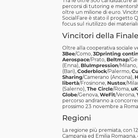
Tra le oltre 500 candidature al 
percorsi di tutoring e mentors
oltre un milione di euro. Vinci
SocialFare è stato il progetto
focus sul riutilizzo dei material
Vincitori della Final
Oltre alla cooperativa sociale v
3Bee
/Como,
3Dprinting conti
Aerospace
/Prato,
Beltmap
/Ge
(Enna),
BluImpression
/Milano
(Bari),
Coderblock
/Palermo,
Cu
Sharing
/Camerano (Ancona),
H
libertà
/Frosinone,
Nustox
/Mila
(Salerno),
The Circle
/Roma,
uK
Globe
/Genova,
WeFit
/Verona,
percorso andranno a concorrere
prossimo 23 novembre a Roma
Regioni
La regione più premiata, con 12 
Campania ed Emilia Romagna, con