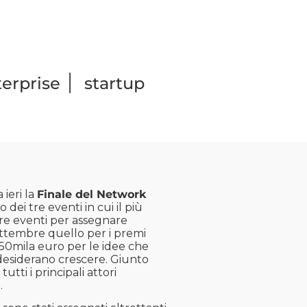
|
terprise
startup
 ieri la
Finale del Network
o dei tre eventi in cui il più
Tre eventi per assegnare
ettembre quello per i premi
 50mila euro per le idee che
desiderano crescere. Giunto
tti i principali attori
.