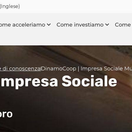
(
Inglese
)
ome acceleriamo
Come investiamo
Come 
e di conoscenza
DinamoCoop | Impresa Sociale Mul
Impresa Sociale
oro