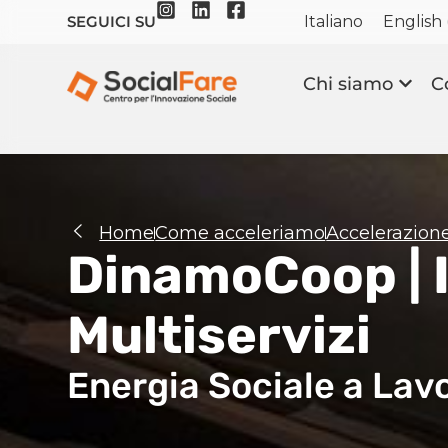
Italiano
English
SEGUICI SU
Chi siamo
C
Home
Come acceleriamo
Accelerazion
DinamoCoop | 
Multiservizi
Energia Sociale a Lav