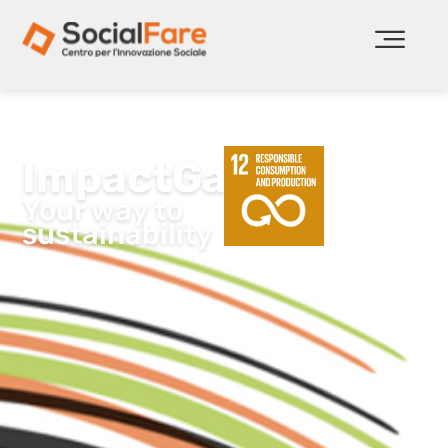
Home
Come acceleriamo
Accelerazione di conoscenza
ImpactGate
ImpactGate
Your way to
sustainability