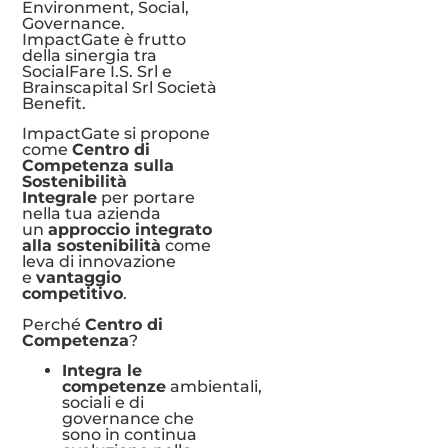
Environment, Social,
Governance.
ImpactGate è frutto
della sinergia tra
SocialFare I.S. Srl e
Brainscapital Srl Società
Benefit.
ImpactGate si propone
come
Centro di
Competenza sulla
Sostenibilità
Integrale
per portare
nella tua azienda
un
approccio integrato
alla sostenibilità
come
leva di innovazione
e
vantaggio
competitivo
.
Perché
Centro di
Competenza
?
Integra le
competenze
ambientali,
sociali e di
governance che
sono in continua