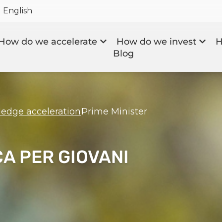
English
How do we accelerate
How do we invest
H
Blog
edge acceleration
Prime Minister
CA PER GIOVANI