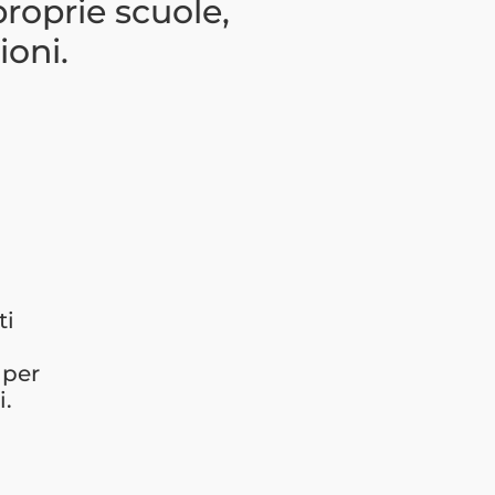
roprie scuole,
ioni.
ti
 per
i.