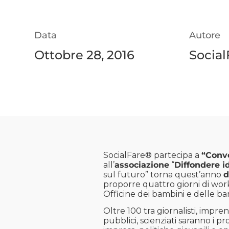
Data
Autore
Ottobre 28, 2016
Social
SocialFare® partecipa a
“
Conve
all’
associazione
“
Diffondere i
sul futuro” torna quest’anno
d
proporre quattro giorni di worksh
Officine dei bambini e delle b
Oltre 100 tra giornalisti, imprend
pubblici, scienziati saranno i p