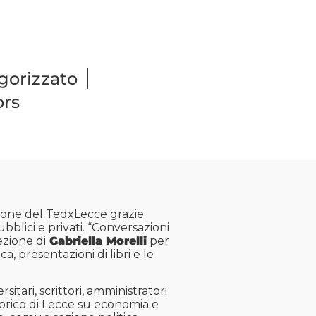
|
gorizzato
rs
sione del
TedxLecce
grazie
bblici e privati. “Conversazioni
ezione di
Gabriella Morelli
per
a, presentazioni di libri e le
rsitari, scrittori, amministratori
storico di Lecce su economia e