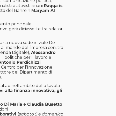
ale, comunicazione politica,
listi e attivisti siriani
Raqqa is
ivista del Bahrein
Maryam Al
ento principale
nvolgerà diciassette tra relatori
una nuova sede in viale De
e al mondo dell’impresa con, tra
enda Digitale),
Alessandro
, politiche per il lavoro e
Antonio Perdichizzi
 Centro per l’Innovazione
ettore del Dipartimento di
.
laLab nell’ambito della tavola
 alla finanza innovativa, gli
o Di Maria
e
Claudia Busetto
zioni
aborativi
(
sabato 5 e domenica