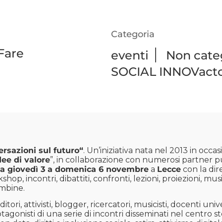
Categoria
Fare
|
eventi
Non cate
SOCIAL INNOVacto
rsazioni sul futuro
“
. Un’iniziativa nata nel 2013 in occa
dee di valore
”, in collaborazione con numerosi partner pu
a giovedì 3 a domenica 6 novembre
a
Lecce
con la dir
op, incontri, dibattiti, confronti, lezioni, proiezioni, music
ambine.
itori, attivisti, blogger, ricercatori, musicisti, docenti unive
rotagonisti di una serie di incontri disseminati nel centro 