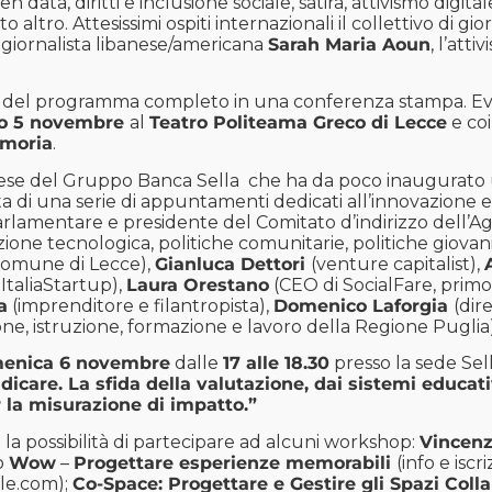
en data, diritti e inclusione sociale, satira, attivismo digit
altro. Attesissimi ospiti internazionali il collettivo di giorna
a giornalista libanese/americana
Sarah Maria Aoun
, l’att
 del
programma completo
in una conferenza stampa. Ev
o 5 novembre
al
Teatro Politeama Greco di Lecce
e coi
moria
.
prese del Gruppo Banca Sella che ha da poco inaugurato 
ta di una serie di appuntamenti dedicati all’innovazione 
rlamentare e presidente del Comitato d’indirizzo dell’Ag
ione tecnologica, politiche comunitarie, politiche giovanili
Comune di Lecce),
Gianluca Dettori
(venture capitalist),
ItaliaStartup),
Laura Orestano
(CEO di SocialFare, primo
a
(imprenditore e filantropista),
Domenico Laforgia
(dir
e, istruzione, formazione e lavoro della Regione Puglia)
enica 6 novembre
dalle
17 alle 18.30
presso la sede Sel
care. La sfida della valutazione, dai sistemi educativi
r la misurazione di impatto.”
 la possibilità di partecipare ad alcuni workshop:
Vincenz
o
Wow
–
Progettare esperienze memorabili
(info e iscri
le.com
);
Co-Space: Progettare e Gestire gli Spazi Coll