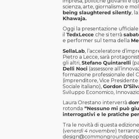
impresa, politiche giovanili e op
scienza, arte, giornalismo e molto 
being slaughtered silently
, l
Khawaja.
Oggi la presentazione ufficiale
il
TedxLecce
che si terrà
sabat
e performer sul tema della
Me
SellaLab
, l’acceleratore d’im
Pietro a Lecce, sarà protagonis
gli altri,
Stefano Quintarelli
(pa
Delli Noci
(assessore all’innovaz
formazione professionale del 
(imprenditore, Vice Presidente 
Sociale italiano),
Gordon D’Silv
Sviluppo Economico, Innovazion
Laura Orestano
interverrà
dom
rotonda
“Nessuno mi può giudi
interrogativi e le pratiche pe
Tra le novità di questa edizione
(
venerdì 4 novembre
) terrann
design@commongroundpeop