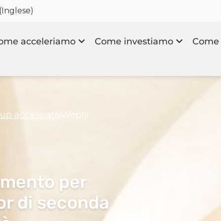
(
Inglese
)
ome acceleriamo
Come investiamo
Come 
rtup accelerate
Weply
rimento per
oor di seconda