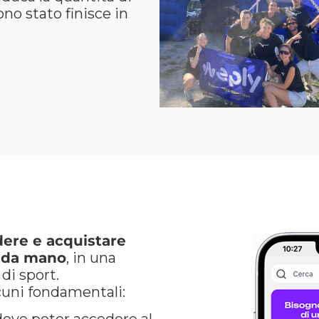
no stato finisce in
ere e acquistare
onda mano
, in una
di sport.
lcuni fondamentali: