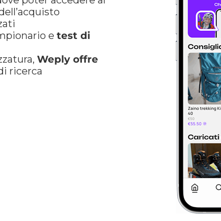
dove poter accedere al
ell’acquisto
zati
ampionario e
test di
zzatura,
Weply offre
i ricerca