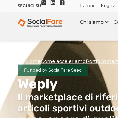
Italiano
English
SEGUICI SU
Chi siamo
C
Home
Come acceleriamo
Portfolio sta
Funded by SocialFare Seed
Weply
Il marketplace di rife
articoli sportivi outd