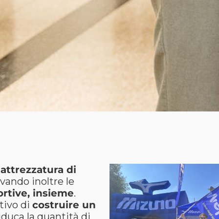
’
attrezzatura di
ivando inoltre le
ortive, insieme
.
ttivo di
costruire un
iduca la quantità di