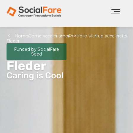
Home
Come acceleriamo
Portfolio startup accelerate
Fleder
Funded by SocialFare
Seed
Fleder
Caring is Cool