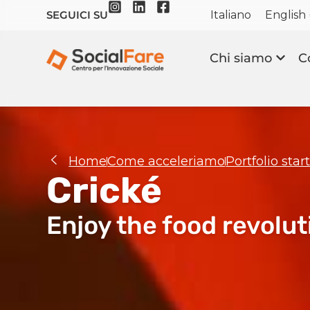
Italiano
English
SEGUICI SU
Chi siamo
C
Home
Come acceleriamo
Portfolio sta
Crické
Enjoy the food revolut