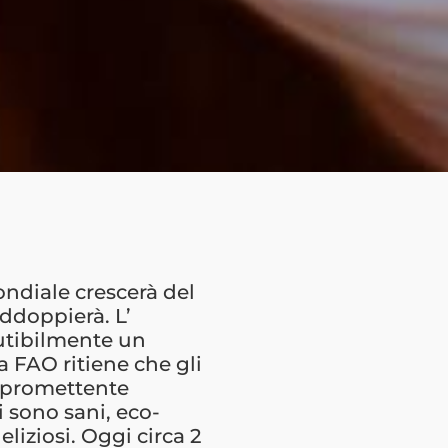
ondiale crescerà del
ddoppierà. L’
cutibilmente un
 FAO ritiene che gli
a promettente
ti sono sani, eco-
liziosi. Oggi circa 2