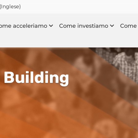
(
Inglese
)
ome acceleriamo
Come investiamo
Come 
 Building